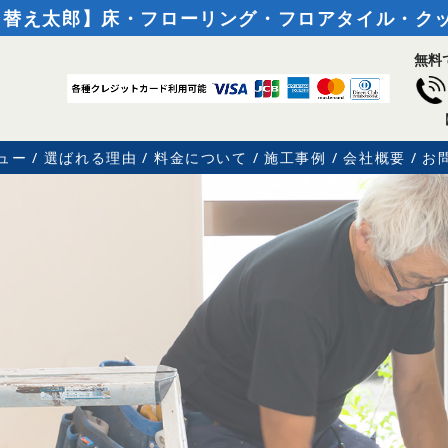
り替え太郎】床・フローリング・フロアタイル・ク
無料
ュー
選ばれる理由
料金について
施工事例
会社概要
お